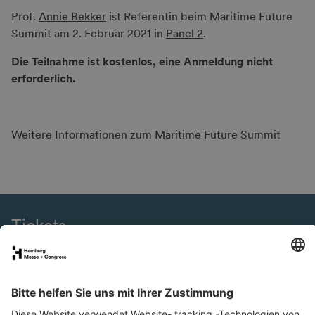
Prof.
Annie Bekker
ist Referentin beim Maritime Future
Summit am 2. Februar 2021 in
Panel 2
.
Die Teilnahme ist kostenlos, eine Anmeldung nicht
erforderlich.
Weitere Informationen zum Maritime Future Summit
Tickets
eNews
SMM Connect
Presse