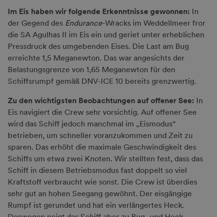
Im Eis haben wir folgende Erkenntnisse gewonnen:
In
der Gegend des
Endurance
-Wracks im Weddellmeer fror
die SA Agulhas II im Eis ein und geriet unter erheblichen
Pressdruck des umgebenden Eises. Die Last am Bug
erreichte 1,5 Meganewton. Das war angesichts der
Belastungsgrenze von 1,65 Meganewton für den
Schiffsrumpf gemäß DNV-ICE 10 bereits grenzwertig.
Zu den wichtigsten Beobachtungen auf offener See:
In
Eis navigiert die Crew sehr vorsichtig. Auf offener See
wird das Schiff jedoch manchmal im „Eismodus“
betrieben, um schneller voranzukommen und Zeit zu
sparen. Das erhöht die maximale Geschwindigkeit des
Schiffs um etwa zwei Knoten. Wir stellten fest, dass das
Schiff in diesem Betriebsmodus fast doppelt so viel
Kraftstoff verbraucht wie sonst. Die Crew ist überdies
sehr gut an hohen Seegang gewöhnt. Der eisgängige
Rumpf ist gerundet und hat ein verlängertes Heck.
Deswegen neigt das Schiff aber zu Bug- und Heck-