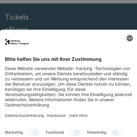
Tickets
eNews
SMM Connect
Presse
Special Areas
Newsletter
LinkedIn
YouTube
Facebook