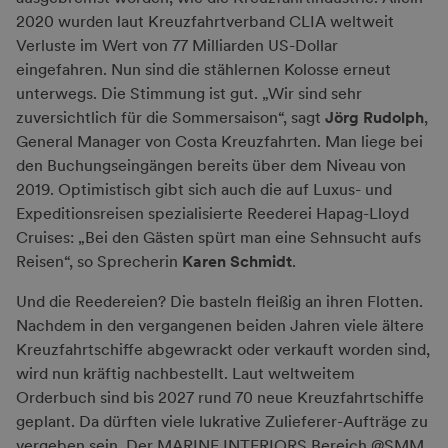
2020 wurden laut Kreuzfahrtverband CLIA weltweit
Verluste im Wert von 77 Milliarden US-Dollar
eingefahren. Nun sind die stählernen Kolosse erneut
unterwegs. Die Stimmung ist gut. „Wir sind sehr
zuversichtlich für die Sommersaison“, sagt
Jörg Rudolph
,
General Manager von Costa Kreuzfahrten. Man liege bei
den Buchungseingängen bereits über dem Niveau von
2019. Optimistisch gibt sich auch die auf Luxus- und
Expeditionsreisen spezialisierte Reederei Hapag-Lloyd
Cruises: „Bei den Gästen spürt man eine Sehnsucht aufs
Reisen“, so Sprecherin
Karen Schmidt
.
Und die Reedereien? Die basteln fleißig an ihren Flotten.
Nachdem in den vergangenen beiden Jahren viele ältere
Kreuzfahrtschiffe abgewrackt oder verkauft worden sind,
wird nun kräftig nachbestellt. Laut weltweitem
Orderbuch sind bis 2027 rund 70 neue Kreuzfahrtschiffe
geplant. Da dürften viele lukrative Zulieferer-Aufträge zu
vergeben sein. Der MARINE INTERIORS Bereich @SMM