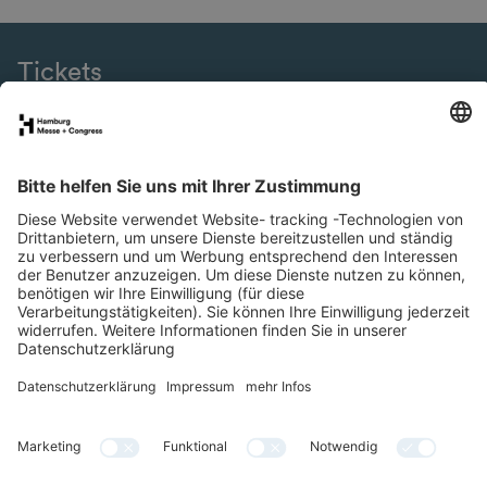
Tickets
eNews
SMM Connect
Presse
Special Areas
Newsletter
LinkedIn
YouTube
Facebook