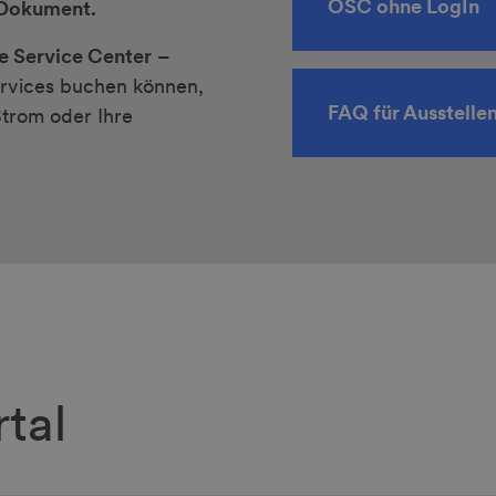
OSC ohne LogIn
s Dokument.
e Service Center
–
ervices buchen können,
FAQ für Ausstelle
Strom oder Ihre
.
tal