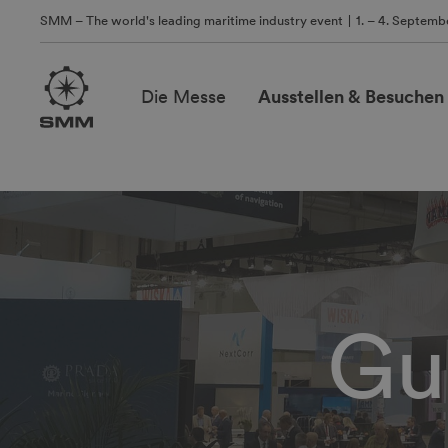
SMM – The world's leading maritime industry event
1. – 4. Septem
Die Messe
Ausstellen & Besuchen
Gu
Ausstellendenverzeichnis
SMM Connect
Speaker Slots
2026